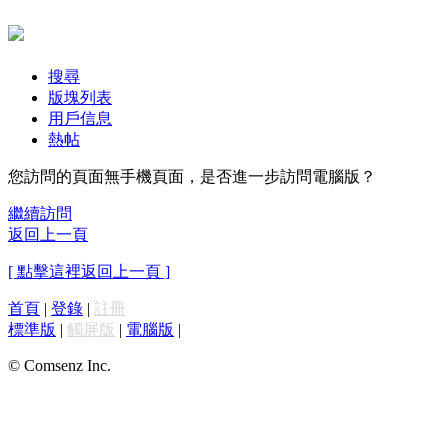
搜尋
版塊列表
用戶信息
熱帖
您訪問的頁面無手機頁面，是否進一步訪問電腦版？
繼續訪問
返回上一頁
[ 點擊這裡返回上一頁 ]
首頁
|
登錄
|
註冊
標準版
|
觸屏版
|
電腦版
|
© Comsenz Inc.