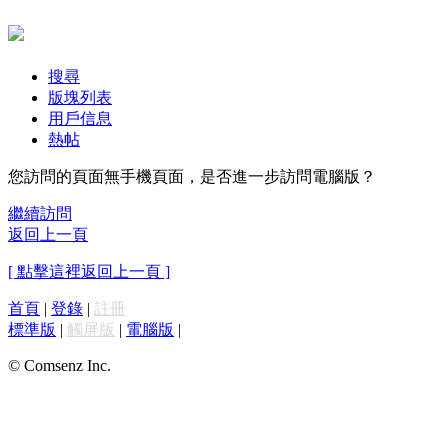
搜尋
版塊列表
用戶信息
熱帖
您訪問的頁面無手機頁面，是否進一步訪問電腦版？
繼續訪問
返回上一頁
[ 點擊這裡返回上一頁 ]
首頁
|
登錄
|
註冊
標準版
|
觸屏版
|
電腦版
|
© Comsenz Inc.