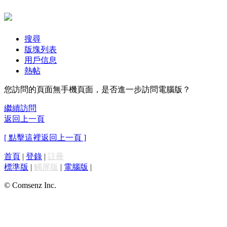
搜尋
版塊列表
用戶信息
熱帖
您訪問的頁面無手機頁面，是否進一步訪問電腦版？
繼續訪問
返回上一頁
[ 點擊這裡返回上一頁 ]
首頁
|
登錄
|
註冊
標準版
|
觸屏版
|
電腦版
|
© Comsenz Inc.