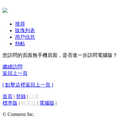
搜尋
版塊列表
用戶信息
熱帖
您訪問的頁面無手機頁面，是否進一步訪問電腦版？
繼續訪問
返回上一頁
[ 點擊這裡返回上一頁 ]
首頁
|
登錄
|
註冊
標準版
|
觸屏版
|
電腦版
|
© Comsenz Inc.