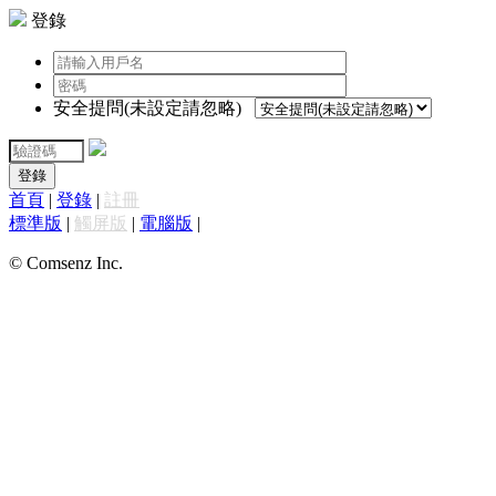
登錄
安全提問(未設定請忽略)
登錄
首頁
|
登錄
|
註冊
標準版
|
觸屏版
|
電腦版
|
© Comsenz Inc.