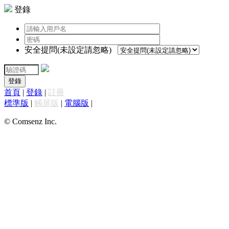
登錄
安全提問(未設定請忽略)
登錄
首頁
|
登錄
|
註冊
標準版
|
觸屏版
|
電腦版
|
© Comsenz Inc.