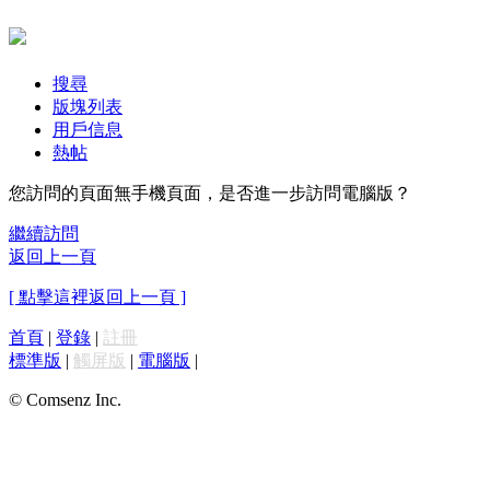
搜尋
版塊列表
用戶信息
熱帖
您訪問的頁面無手機頁面，是否進一步訪問電腦版？
繼續訪問
返回上一頁
[ 點擊這裡返回上一頁 ]
首頁
|
登錄
|
註冊
標準版
|
觸屏版
|
電腦版
|
© Comsenz Inc.