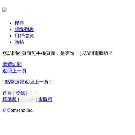
搜尋
版塊列表
用戶信息
熱帖
您訪問的頁面無手機頁面，是否進一步訪問電腦版？
繼續訪問
返回上一頁
[ 點擊這裡返回上一頁 ]
首頁
|
登錄
|
註冊
標準版
|
觸屏版
|
電腦版
|
© Comsenz Inc.