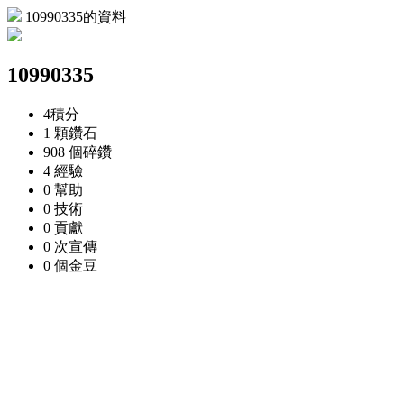
10990335的資料
10990335
4
積分
1 顆
鑽石
908 個
碎鑽
4
經驗
0
幫助
0
技術
0
貢獻
0 次
宣傳
0 個
金豆