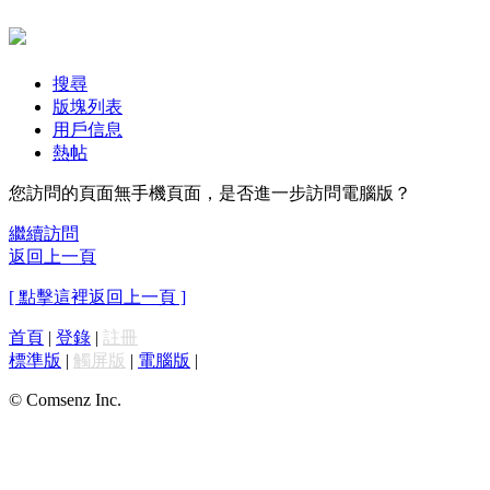
搜尋
版塊列表
用戶信息
熱帖
您訪問的頁面無手機頁面，是否進一步訪問電腦版？
繼續訪問
返回上一頁
[ 點擊這裡返回上一頁 ]
首頁
|
登錄
|
註冊
標準版
|
觸屏版
|
電腦版
|
© Comsenz Inc.