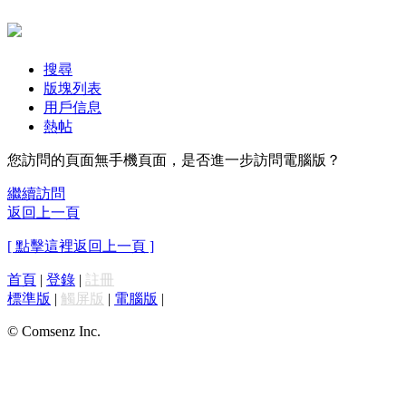
搜尋
版塊列表
用戶信息
熱帖
您訪問的頁面無手機頁面，是否進一步訪問電腦版？
繼續訪問
返回上一頁
[ 點擊這裡返回上一頁 ]
首頁
|
登錄
|
註冊
標準版
|
觸屏版
|
電腦版
|
© Comsenz Inc.