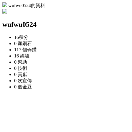
wufwu0524的資料
wufwu0524
16
積分
0 顆
鑽石
117 個
碎鑽
16
經驗
0
幫助
0
技術
0
貢獻
0 次
宣傳
0 個
金豆