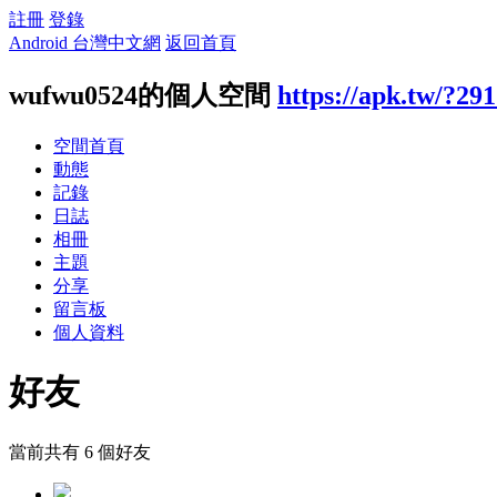
註冊
登錄
Android 台灣中文網
返回首頁
wufwu0524的個人空間
https://apk.tw/?29
空間首頁
動態
記錄
日誌
相冊
主題
分享
留言板
個人資料
好友
當前共有
6
個好友