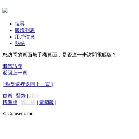
搜尋
版塊列表
用戶信息
熱帖
您訪問的頁面無手機頁面，是否進一步訪問電腦版？
繼續訪問
返回上一頁
[ 點擊這裡返回上一頁 ]
首頁
|
登錄
|
註冊
標準版
|
觸屏版
|
電腦版
|
© Comsenz Inc.