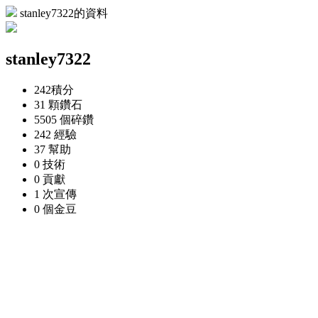
stanley7322的資料
stanley7322
242
積分
31 顆
鑽石
5505 個
碎鑽
242
經驗
37
幫助
0
技術
0
貢獻
1 次
宣傳
0 個
金豆