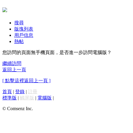
搜尋
版塊列表
用戶信息
熱帖
您訪問的頁面無手機頁面，是否進一步訪問電腦版？
繼續訪問
返回上一頁
[ 點擊這裡返回上一頁 ]
首頁
|
登錄
|
註冊
標準版
|
觸屏版
|
電腦版
|
© Comsenz Inc.