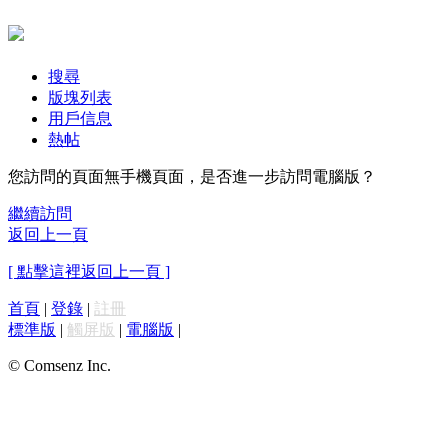
搜尋
版塊列表
用戶信息
熱帖
您訪問的頁面無手機頁面，是否進一步訪問電腦版？
繼續訪問
返回上一頁
[ 點擊這裡返回上一頁 ]
首頁
|
登錄
|
註冊
標準版
|
觸屏版
|
電腦版
|
© Comsenz Inc.