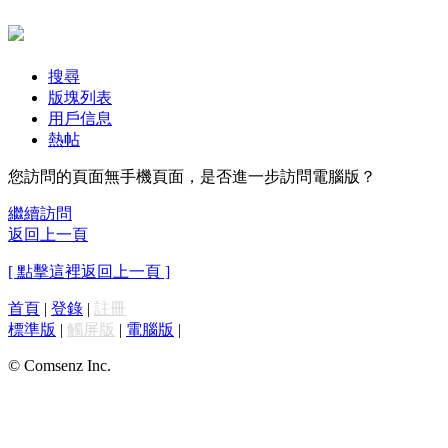
搜尋
版塊列表
用戶信息
熱帖
您訪問的頁面無手機頁面，是否進一步訪問電腦版？
繼續訪問
返回上一頁
[ 點擊這裡返回上一頁 ]
首頁
|
登錄
|
註冊
標準版
|
觸屏版
|
電腦版
|
© Comsenz Inc.