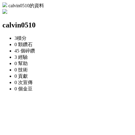
calvin0510的資料
calvin0510
3
積分
0 顆
鑽石
45 個
碎鑽
3
經驗
0
幫助
0
技術
0
貢獻
0 次
宣傳
0 個
金豆