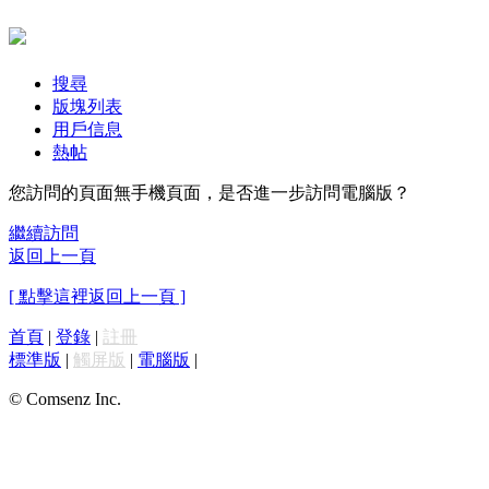
搜尋
版塊列表
用戶信息
熱帖
您訪問的頁面無手機頁面，是否進一步訪問電腦版？
繼續訪問
返回上一頁
[ 點擊這裡返回上一頁 ]
首頁
|
登錄
|
註冊
標準版
|
觸屏版
|
電腦版
|
© Comsenz Inc.