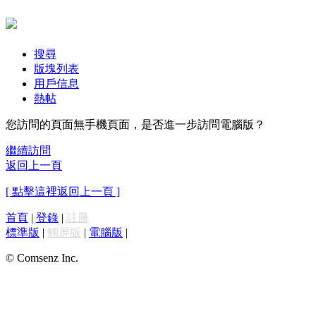
搜尋
版塊列表
用戶信息
熱帖
您訪問的頁面無手機頁面，是否進一步訪問電腦版？
繼續訪問
返回上一頁
[ 點擊這裡返回上一頁 ]
首頁
|
登錄
|
註冊
標準版
|
觸屏版
|
電腦版
|
© Comsenz Inc.