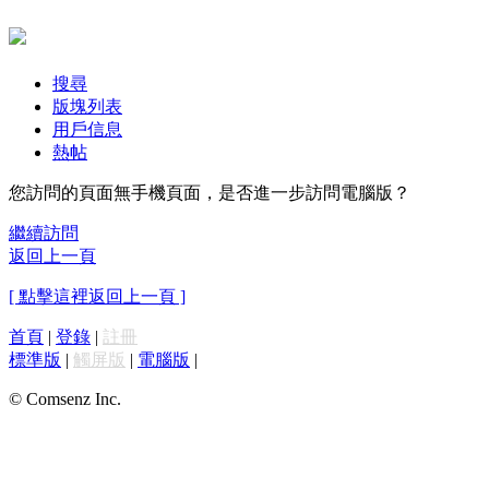
搜尋
版塊列表
用戶信息
熱帖
您訪問的頁面無手機頁面，是否進一步訪問電腦版？
繼續訪問
返回上一頁
[ 點擊這裡返回上一頁 ]
首頁
|
登錄
|
註冊
標準版
|
觸屏版
|
電腦版
|
© Comsenz Inc.