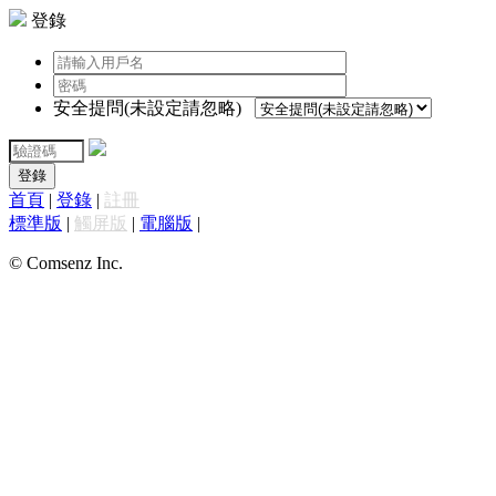
登錄
安全提問(未設定請忽略)
登錄
首頁
|
登錄
|
註冊
標準版
|
觸屏版
|
電腦版
|
© Comsenz Inc.