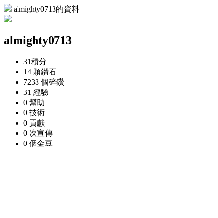
almighty0713的資料
almighty0713
31
積分
14 顆
鑽石
7238 個
碎鑽
31
經驗
0
幫助
0
技術
0
貢獻
0 次
宣傳
0 個
金豆