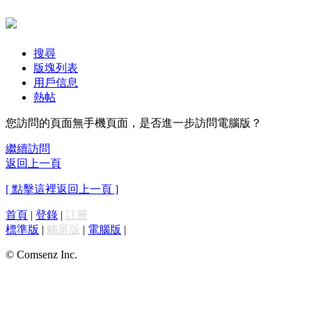
搜尋
版塊列表
用戶信息
熱帖
您訪問的頁面無手機頁面，是否進一步訪問電腦版？
繼續訪問
返回上一頁
[ 點擊這裡返回上一頁 ]
首頁
|
登錄
|
註冊
標準版
|
觸屏版
|
電腦版
|
© Comsenz Inc.