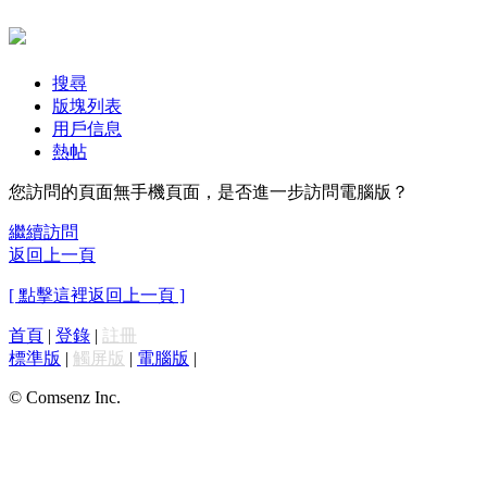
搜尋
版塊列表
用戶信息
熱帖
您訪問的頁面無手機頁面，是否進一步訪問電腦版？
繼續訪問
返回上一頁
[ 點擊這裡返回上一頁 ]
首頁
|
登錄
|
註冊
標準版
|
觸屏版
|
電腦版
|
© Comsenz Inc.