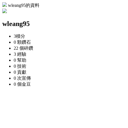
wleang95的資料
wleang95
3
積分
0 顆
鑽石
22 個
碎鑽
3
經驗
0
幫助
0
技術
0
貢獻
0 次
宣傳
0 個
金豆