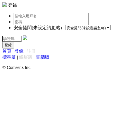
登錄
安全提問(未設定請忽略)
登錄
首頁
|
登錄
|
註冊
標準版
|
觸屏版
|
電腦版
|
© Comsenz Inc.