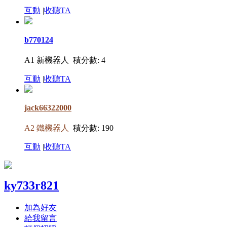
互動
|
收聽TA
b770124
A1 新機器人
積分數: 4
互動
|
收聽TA
jack66322000
A2 鐵機器人
積分數: 190
互動
|
收聽TA
ky733r821
加為好友
給我留言