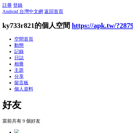
註冊
登錄
Android 台灣中文網
返回首頁
ky733r821的個人空間
https://apk.tw/?287
空間首頁
動態
記錄
日誌
相冊
主題
分享
留言板
個人資料
好友
當前共有
9
個好友