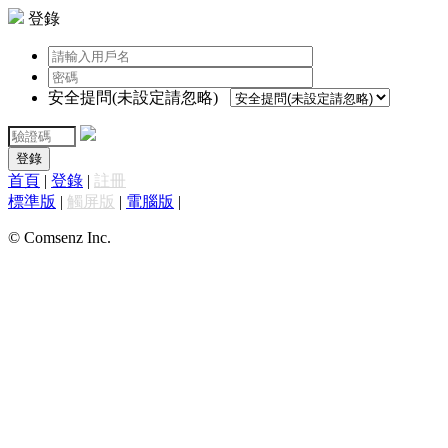
登錄
安全提問(未設定請忽略)
登錄
首頁
|
登錄
|
註冊
標準版
|
觸屏版
|
電腦版
|
© Comsenz Inc.