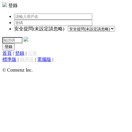
登錄
安全提問(未設定請忽略)
登錄
首頁
|
登錄
|
註冊
標準版
|
觸屏版
|
電腦版
|
© Comsenz Inc.