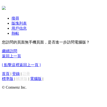
搜尋
版塊列表
用戶信息
熱帖
您訪問的頁面無手機頁面，是否進一步訪問電腦版？
繼續訪問
返回上一頁
[ 點擊這裡返回上一頁 ]
首頁
|
登錄
|
註冊
標準版
|
觸屏版
|
電腦版
|
© Comsenz Inc.