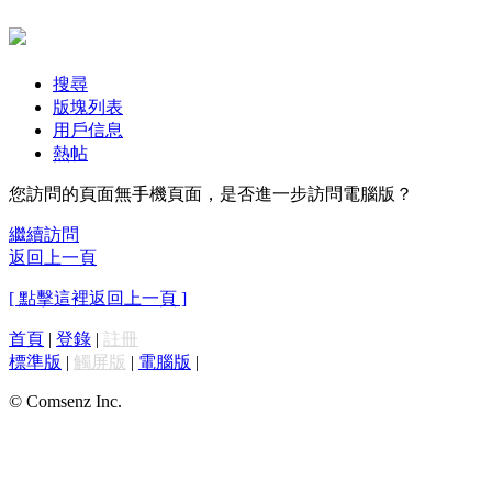
搜尋
版塊列表
用戶信息
熱帖
您訪問的頁面無手機頁面，是否進一步訪問電腦版？
繼續訪問
返回上一頁
[ 點擊這裡返回上一頁 ]
首頁
|
登錄
|
註冊
標準版
|
觸屏版
|
電腦版
|
© Comsenz Inc.