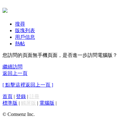
搜尋
版塊列表
用戶信息
熱帖
您訪問的頁面無手機頁面，是否進一步訪問電腦版？
繼續訪問
返回上一頁
[ 點擊這裡返回上一頁 ]
首頁
|
登錄
|
註冊
標準版
|
觸屏版
|
電腦版
|
© Comsenz Inc.