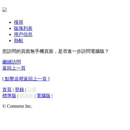
搜尋
版塊列表
用戶信息
熱帖
您訪問的頁面無手機頁面，是否進一步訪問電腦版？
繼續訪問
返回上一頁
[ 點擊這裡返回上一頁 ]
首頁
|
登錄
|
註冊
標準版
|
觸屏版
|
電腦版
|
© Comsenz Inc.