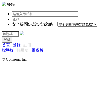
登錄
安全提問(未設定請忽略)
登錄
首頁
|
登錄
|
註冊
標準版
|
觸屏版
|
電腦版
|
© Comsenz Inc.