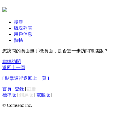
搜尋
版塊列表
用戶信息
熱帖
您訪問的頁面無手機頁面，是否進一步訪問電腦版？
繼續訪問
返回上一頁
[ 點擊這裡返回上一頁 ]
首頁
|
登錄
|
註冊
標準版
|
觸屏版
|
電腦版
|
© Comsenz Inc.