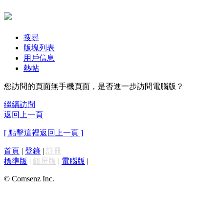
搜尋
版塊列表
用戶信息
熱帖
您訪問的頁面無手機頁面，是否進一步訪問電腦版？
繼續訪問
返回上一頁
[ 點擊這裡返回上一頁 ]
首頁
|
登錄
|
註冊
標準版
|
觸屏版
|
電腦版
|
© Comsenz Inc.