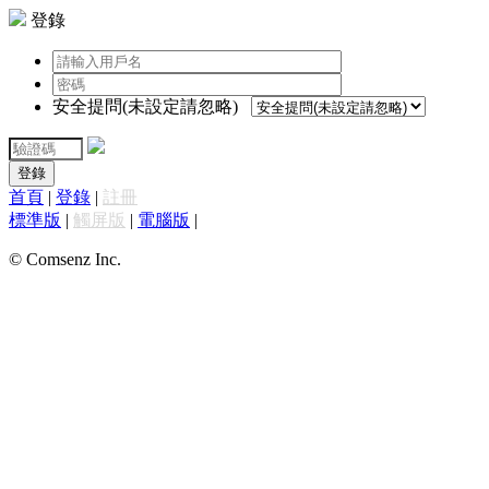
登錄
安全提問(未設定請忽略)
登錄
首頁
|
登錄
|
註冊
標準版
|
觸屏版
|
電腦版
|
© Comsenz Inc.