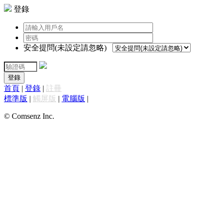
登錄
安全提問(未設定請忽略)
登錄
首頁
|
登錄
|
註冊
標準版
|
觸屏版
|
電腦版
|
© Comsenz Inc.