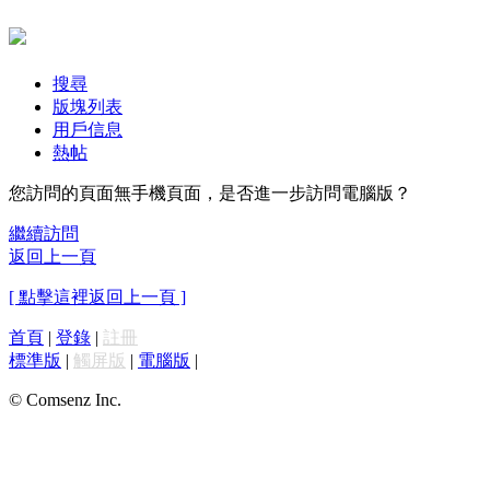
搜尋
版塊列表
用戶信息
熱帖
您訪問的頁面無手機頁面，是否進一步訪問電腦版？
繼續訪問
返回上一頁
[ 點擊這裡返回上一頁 ]
首頁
|
登錄
|
註冊
標準版
|
觸屏版
|
電腦版
|
© Comsenz Inc.