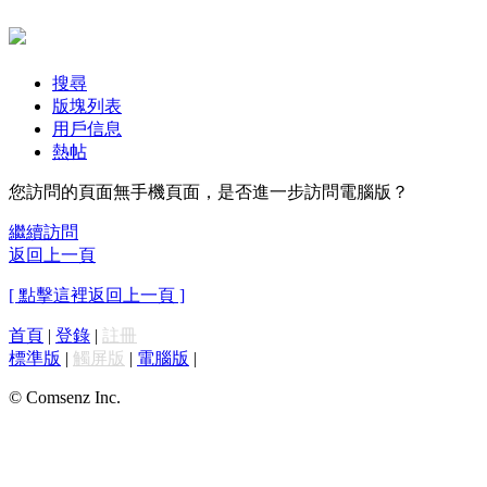
搜尋
版塊列表
用戶信息
熱帖
您訪問的頁面無手機頁面，是否進一步訪問電腦版？
繼續訪問
返回上一頁
[ 點擊這裡返回上一頁 ]
首頁
|
登錄
|
註冊
標準版
|
觸屏版
|
電腦版
|
© Comsenz Inc.