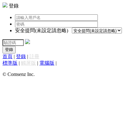
登錄
安全提問(未設定請忽略)
登錄
首頁
|
登錄
|
註冊
標準版
|
觸屏版
|
電腦版
|
© Comsenz Inc.