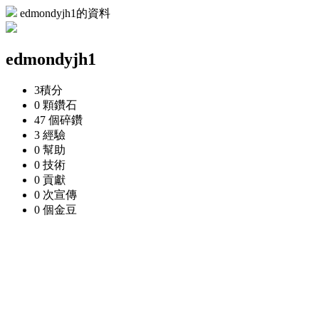
edmondyjh1的資料
edmondyjh1
3
積分
0 顆
鑽石
47 個
碎鑽
3
經驗
0
幫助
0
技術
0
貢獻
0 次
宣傳
0 個
金豆