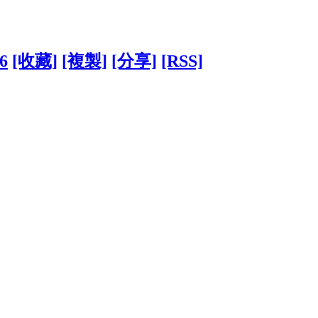
06
[收藏]
[複製]
[分享]
[RSS]