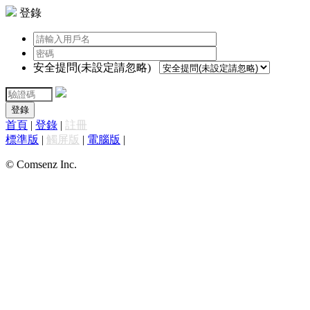
登錄
安全提問(未設定請忽略)
登錄
首頁
|
登錄
|
註冊
標準版
|
觸屏版
|
電腦版
|
© Comsenz Inc.