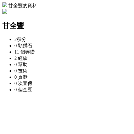
甘全豐的資料
甘全豐
2
積分
0 顆
鑽石
11 個
碎鑽
2
經驗
0
幫助
0
技術
0
貢獻
0 次
宣傳
0 個
金豆