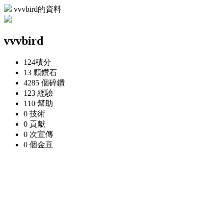
vvvbird的資料
vvvbird
124
積分
13 顆
鑽石
4285 個
碎鑽
123
經驗
110
幫助
0
技術
0
貢獻
0 次
宣傳
0 個
金豆