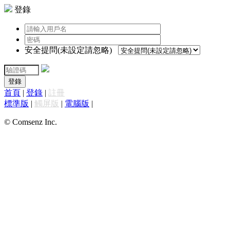
登錄
安全提問(未設定請忽略)
登錄
首頁
|
登錄
|
註冊
標準版
|
觸屏版
|
電腦版
|
© Comsenz Inc.