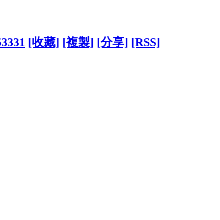
53331
[收藏]
[複製]
[分享]
[RSS]