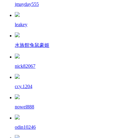
jmayday555
leakey
水族館兔鼠豪姬
nick82067
ccy.1204
nowel888
odin10246